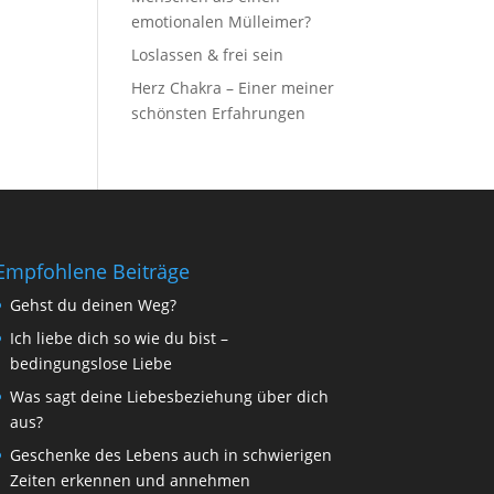
emotionalen Mülleimer?
Loslassen & frei sein
Herz Chakra – Einer meiner
schönsten Erfahrungen
Empfohlene Beiträge
Gehst du deinen Weg?
Ich liebe dich so wie du bist –
bedingungslose Liebe
Was sagt deine Liebesbeziehung über dich
aus?
Geschenke des Lebens auch in schwierigen
Zeiten erkennen und annehmen